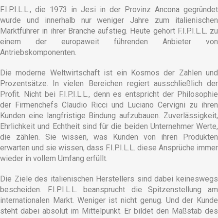
F.I.P.I.L.L., die 1973 in Jesi in der Provinz Ancona gegründet
wurde und innerhalb nur weniger Jahre zum italienischen
Marktführer in ihrer Branche aufstieg. Heute gehört F.I.P.I.L.L. zu
einem der europaweit führenden Anbieter von
Antriebskomponenten.
Die moderne Weltwirtschaft ist ein Kosmos der Zahlen und
Prozentsätze. In vielen Bereichen regiert ausschließlich der
Profit. Nicht bei F.I.P.I.L.L., denn es entspricht der Philosophie
der Firmenchefs Claudio Ricci und Luciano Cervigni zu ihren
Kunden eine langfristige Bindung aufzubauen. Zuverlässigkeit,
Ehrlichkeit und Echtheit sind für die beiden Unternehmer Werte,
die zählen. Sie wissen, was Kunden von ihren Produkten
erwarten und sie wissen, dass F.I.P.I.L.L. diese Ansprüche immer
wieder in vollem Umfang erfüllt.
Die Ziele des italienischen Herstellers sind dabei keineswegs
bescheiden. F.I.P.I.L.L. beansprucht die Spitzenstellung am
internationalen Markt. Weniger ist nicht genug. Und der Kunde
steht dabei absolut im Mittelpunkt. Er bildet den Maßstab des