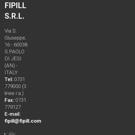
FIPILL
S.R.L.
Via S.
Giuseppe,
16 - 60038
S.PAOLO
DI JESI
(AN) -
ITALY
Tel:
0731
779000 (3
linee r.a.)
Fax:
0731
779127
E-mail:
fipill@fipill.com
Alu-